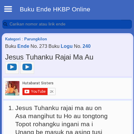
Buku Ende HKBP Online
Kategori
:
Parungkilon
Buku
Ende
No. 273 Buku
Logu
No.
240
Jesus Tuhanku Rajai Ma Au
1.
Jesus Tuhanku rajai ma au on
Asa mangihut tu Ho au tongtong
Topot rohangku ingani ma i
Unang be masuk na asing tusi