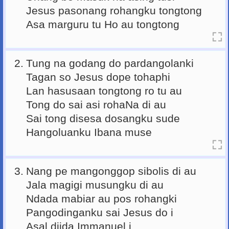
Jesus pasonang rohangku tongtong
Asa marguru tu Ho au tongtong
2.
Tung na godang do pardangolanki
Tagan so Jesus dope tohaphi
Lan hasusaan tongtong ro tu au
Tong do sai asi rohaNa di au
Sai tong disesa dosangku sude
Hangoluanku Ibana muse
3.
Nang pe mangonggop sibolis di au
Jala magigi musungku di au
Ndada mabiar au pos rohangki
Pangodinganku sai Jesus do i
Asal diida Immanuel i