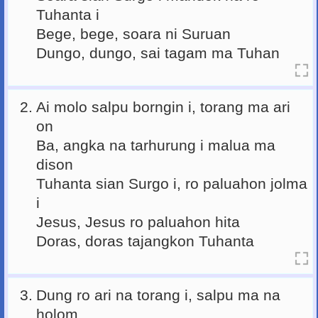
Tuhanta i
Bege, bege, soara ni Suruan
Dungo, dungo, sai tagam ma Tuhan
2.
Ai molo salpu borngin i, torang ma ari
on
Ba, angka na tarhurung i malua ma
dison
Tuhanta sian Surgo i, ro paluahon jolma
i
Jesus, Jesus ro paluahon hita
Doras, doras tajangkon Tuhanta
3.
Dung ro ari na torang i, salpu ma na
holom