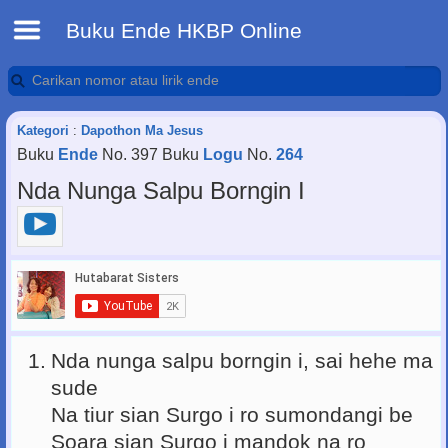
Buku Ende HKBP Online
Kategori
:
Dapothon Ma Jesus
Buku
Ende
No. 397 Buku
Logu
No.
264
Nda Nunga Salpu Borngin I
1.
Nda nunga salpu borngin i, sai hehe ma
sude
Na tiur sian Surgo i ro sumondangi be
Soara sian Surgo i mandok na ro